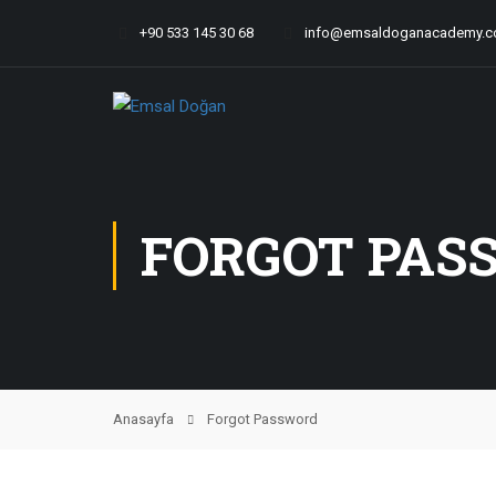
+90 533 145 30 68
info@emsaldoganacademy.
FORGOT PAS
Anasayfa
Forgot Password