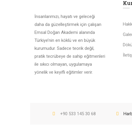
Ku
İnsanlarımızı, hayatı ve geleceği
Hakk
daha da güzelleştirmek için çalışan
Emsal Doğan Akademi alanında
Galer
Türkiye’nin en köklü ve en büyük
Dök
kurumudur. Sadece teorik değil,
İleti
pratik tecrübeye de sahip eğitmenleri
ile sıkıcı olmayan, uygulamaya
yönelik ve keyifli eğitimler verir.
+90 533 145 30 68
Harb