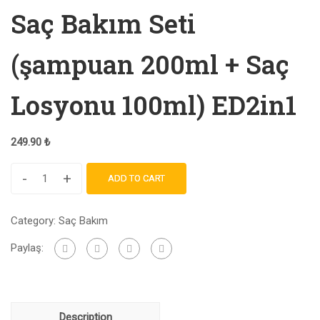
Saç Bakım Seti
(şampuan 200ml + Saç
Losyonu 100ml) ED2in1
249.90
₺
-
+
ADD TO CART
Category:
Saç Bakım
Paylaş:
Description