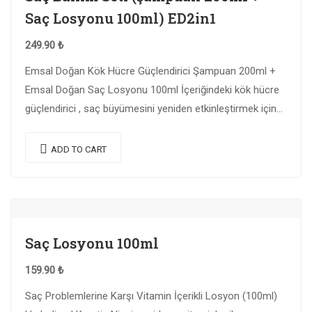
Saç Losyonu 100ml) ED2in1
249.90
₺
Emsal Doğan Kök Hücre Güçlendirici Şampuan 200ml +
Emsal Doğan Saç Losyonu 100ml İçeriğindeki kök hücre
güçlendirici , saç büyümesini yeniden etkinleştirmek için
gerekli olan dermal papilladaki spesifik sinyal…
ADD TO CART
Saç Losyonu 100ml
159.90
₺
Saç Problemlerine Karşı Vitamin İçerikli Losyon (100ml)