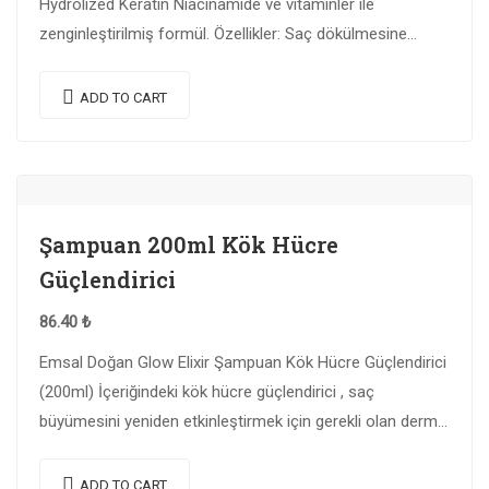
Hydrolized Keratin Niacinamide ve vitaminler ile
zenginleştirilmiş formül. Özellikler: Saç dökülmesine
neden olan faktörlere karşı koruyucu etki gösterir.
Yıpranmış saç tellerini kökten…
ADD TO CART
Şampuan 200ml Kök Hücre
Güçlendirici
86.40
₺
Emsal Doğan Glow Elixir Şampuan Kök Hücre Güçlendirici
(200ml) İçeriğindeki kök hücre güçlendirici , saç
büyümesini yeniden etkinleştirmek için gerekli olan dermal
papilladaki spesifik sinyal moleküllerini uyarır. Saç
büyümesinin…
ADD TO CART