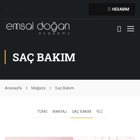
HESABIM
SAÇ BAKIM
Anasayfa
Mağaza
Saç Bakım
TÜMÜ
MAKYAJ
SAÇ BAKIM
YÜZ